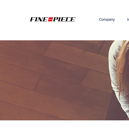
Company
I