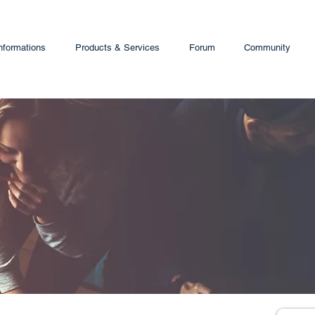
nformations
Products & Services
Forum
Community