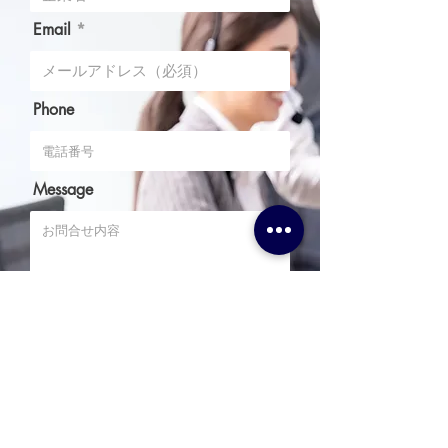
Email
Phone
Message
I agree to the terms & conditions
送信
Upload File