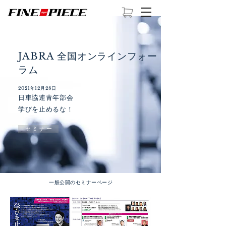
JABRA 全国オンラインフォー
ラム
2021年12月28日
​日車協連青年部会
​学びを止めるな！
セ ミ ナ ー
​一般公開のセミナーページ