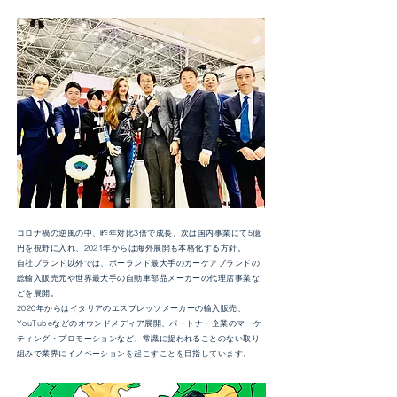
コロナ禍の逆風の中、昨年対比3倍で成長。次は国内事業にて5億
円を視野に入れ、2021年からは海外展開も本格化する方針。
自社ブランド以外では、ポーランド最大手のカーケアブランドの
総輸入販売元や世界最大手の自動車部品メーカーの代理店事業な
どを展開。
2020年からはイタリアのエスプレッソメーカーの輸入販売、
YouTubeなどのオウンドメディア展開、パートナー企業のマーケ
ティング・プロモーションなど、常識に捉われることのない取り
組みで業界にイノベーションを起こすことを目指しています。