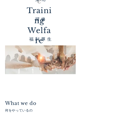
e
Traini
ng
​研 修
Welfa
re
​福 利 厚 生
What we do
何をやっているの