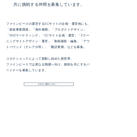
共に挑戦する仲間を募集しています。
ファインピースの運営するECサイトの企画・運営他にも、
「新規事業開発」「海外展開」「プロダクトデザイン」
「SNSマーケティング」「ECサイト企画・運営」「Eラー
ニングサイトデザイン・運営」「動画撮影・編集」「アウ
トバウンド（テレアポ等）」「翻訳業務」などを募集。
コロナショックによって胎動し始めた新世界。
ファインピースでは更なる飛躍へ向け、挑戦を共にするパ
ートナーを募集しています。
まずはご連絡ください →