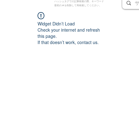
ハッシュタグでの記事検索の際、キーワード
最初の # を削除して再検索してください。
Widget Didn’t Load
Check your internet and refresh
this page.
If that doesn’t work, contact us.