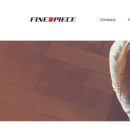
Company
I