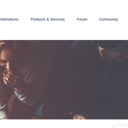
nformations
Products & Services
Forum
Community